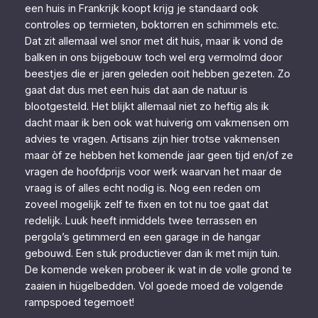
een huis in Frankrijk koopt krijg je standaard ook
controles op termieten, boktorren en schimmels etc.
Dat zit allemaal wel snor met dit huis, maar ik vond de
balken in ons bijgebouw toch wel erg vermolmd door
beestjes die er jaren geleden ooit hebben gezeten. Zo
gaat dat dus met een huis dat aan de natuur is
blootgesteld. Het blijkt allemaal niet zo heftig als ik
dacht maar ik ben ook wat huiverig om vakmensen om
advies te vragen. Artisans zijn hier trotse vakmensen
maar òf ze hebben het komende jaar geen tijd en/of ze
vragen de hoofdprijs voor werk waarvan het maar de
vraag is of alles echt nodig is. Nog een reden om
zoveel mogelijk zelf te fixen en tot nu toe gaat dat
redelijk. Luuk heeft inmiddels twee terrassen en
pergola’s getimmerd en een garage in de hangar
gebouwd. Een stuk productiever dan ik met mijn tuin.
De komende weken probeer ik wat in de volle grond te
zaaien in hügelbedden. Vol goede moed de volgende
rampspoed tegemoet!