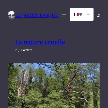
Aller
au
LE JARDIN BASQUE
FR
Instag
contenu
NL
La nature cruelle
15/06/2025