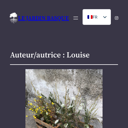
LE JARDIN BASQUE
FR
Instag
NL
Auteur/autrice :
Louise