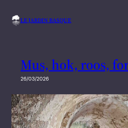
Ga
naar
LE JARDIN BASQUE
de
inhoud
Mus, hok, roos, fo
26/03/2026