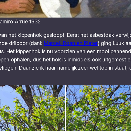
Ramiro Arrue 1932
n het kippenhok gesloopt. Eerst het asbestdak verwij
de drilboor (dank
Marcel, Roan en Pieter
) ging Luuk a
klus. Het kippenhok is nu voorzien van een mooi panne
ippen ophalen, dus het hok is inmiddels ook uitgemest e
iegen. Daar zie ik haar namelijk zeer wel toe in staat, 