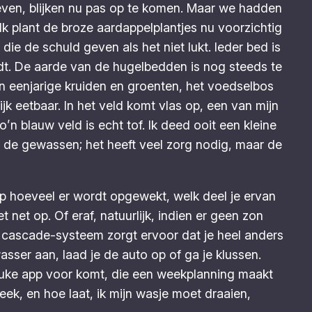
leven, blijken nu pas op te komen. Maar we hadden
 plant de broze aardappelplantjes nu voorzichtig
ie de schuld geven als het niet lukt. Ieder bed is
rdt. De aarde van de hugelbedden is nog steeds te
n eenjarige kruiden en groenten, het voedselbos
 eetbaar. In het veld komt vlas op, een van mijn
n blauw veld is echt tof. Ik deed ooit een kleine
n de gewassen; het heeft veel zorg nodig, maar de
app hoeveel er wordt opgewekt, welk deel je ervan
et net op. Of eraf, natuurlijk, indien er geen zon
t cascade-systeem zorgt ervoor dat je heel anders
asser aan, laad je de auto op of ga je klussen.
 leuke app voor komt, die een weekplanning maakt
ek, en hoe laat, ik mijn wasje moet draaien,