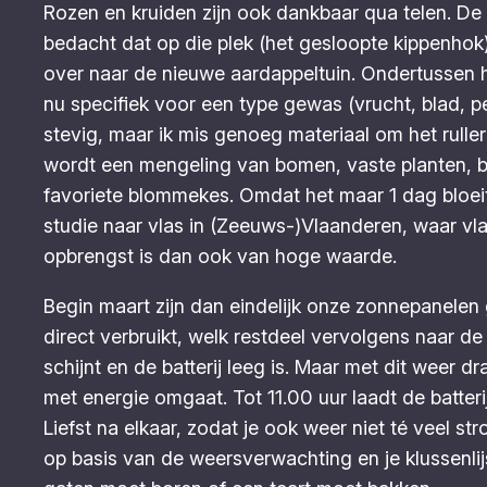
Rozen en kruiden zijn ook dankbaar qua telen. De
bedacht dat op die plek (het gesloopte kippenhok
over naar de nieuwe aardappeltuin. Ondertussen he
nu specifiek voor een type gewas (vrucht, blad, p
stevig, maar ik mis genoeg materiaal om het rull
wordt een mengeling van bomen, vaste planten, be
favoriete blommekes. Omdat het maar 1 dag bloeit h
studie naar vlas in (Zeeuws-)Vlaanderen, waar vl
opbrengst is dan ook van hoge waarde.
Begin maart zijn dan eindelijk onze zonnepanelen 
direct verbruikt, welk restdeel vervolgens naar de ba
schijnt en de batterij leeg is. Maar met dit wee
met energie omgaat. Tot 11.00 uur laadt de batteri
Liefst na elkaar, zodat je ook weer niet té veel 
op basis van de weersverwachting en je klussenlij