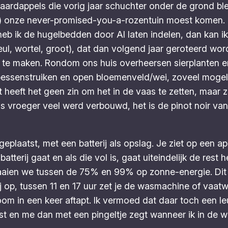
 aardappels die vorig jaar schuchter onder de grond b
) onze never-promised-you-a-rozentuin moest komen. Ik
b ik de hugelbedden door AI laten indelen, dan kan ik d
eul, wortel, groot), dat dan volgend jaar geroteerd wo
er te maken. Rondom ons huis overheersen sierplanten e
ssenstruiken en open bloemenveld/wei, zoveel mogelijk
eeft het geen zin om het in de vaas te zetten, maar zo’
as vroeger veel werd verbouwd, het is de pinot noir va
geplaatst, met een batterij als opslag. Je ziet op een 
tterij gaat en als die vol is, gaat uiteindelijk de rest h
r draaien we tussen de 75% en 99% op zonne-energie. Di
j op, tussen 11 en 17 uur zet je de wasmachine of vaatw
stroom in een keer aftapt. Ik vermoed dat daar toch een
st en me dan met een pingeltje zegt wanneer ik in de we