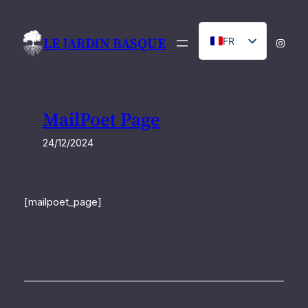
Aller
au
LE JARDIN BASQUE
FR
Instag
contenu
NL
MailPoet Page
24/12/2024
[mailpoet_page]