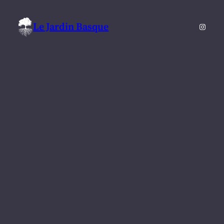
Le Jardin Basque
Instag