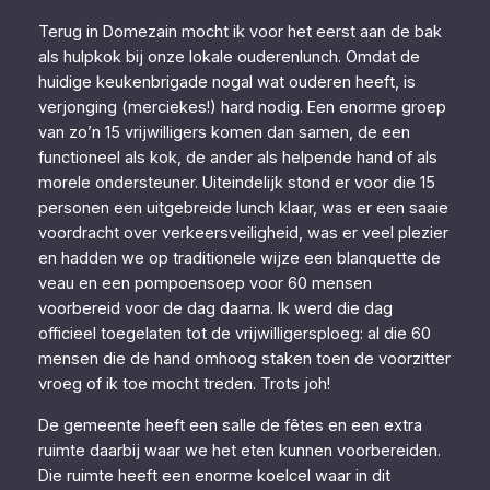
Terug in Domezain mocht ik voor het eerst aan de bak
als hulpkok bij onze lokale ouderenlunch. Omdat de
huidige keukenbrigade nogal wat ouderen heeft, is
verjonging (merciekes!) hard nodig. Een enorme groep
van zo’n 15 vrijwilligers komen dan samen, de een
functioneel als kok, de ander als helpende hand of als
morele ondersteuner. Uiteindelijk stond er voor die 15
personen een uitgebreide lunch klaar, was er een saaie
voordracht over verkeersveiligheid, was er veel plezier
en hadden we op traditionele wijze een blanquette de
veau en een pompoensoep voor 60 mensen
voorbereid voor de dag daarna. Ik werd die dag
officieel toegelaten tot de vrijwilligersploeg: al die 60
mensen die de hand omhoog staken toen de voorzitter
vroeg of ik toe mocht treden. Trots joh!
De gemeente heeft een salle de fêtes en een extra
ruimte daarbij waar we het eten kunnen voorbereiden.
Die ruimte heeft een enorme koelcel waar in dit