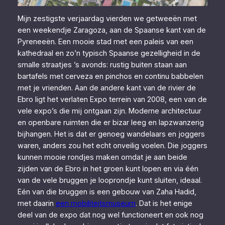
Mijn zestigste verjaardag vierden we getweeën met
een weekendje Zaragoza, aan de Spaanse kant van de
Pyreneeën. Een mooie stad met een paleis van een
kathedraal en zo’n typisch Spaanse gezelligheid in de
smalle straatjes ’s avonds: rustig buiten staan aan
bartafels met cerveza en pinchos en continu babbelen
met je vrienden. Aan de andere kant van de rivier de
Ebro ligt het verlaten Expo terrein van 2008, een van de
vele expo’s die mij ontgaan zijn. Moderne architectuur
en openbare ruimten die er bizar leeg en lapzwanzerig
bijhangen. Het is dat er genoeg wandelaars en joggers
waren, anders zou het echt onveilig voelen. Die joggers
kunnen mooie rondjes maken omdat je aan beide
zijden van de Ebro in het groen kunt lopen en via één
van de vele bruggen je looprondje kunt sluiten, ideaal.
Eén van die bruggen is een gebouw van Zaha Hadid,
met daarin
een mobiliteitsmuseum
. Dat is het enige
deel van de expo dat nog wel functioneert en ook nog