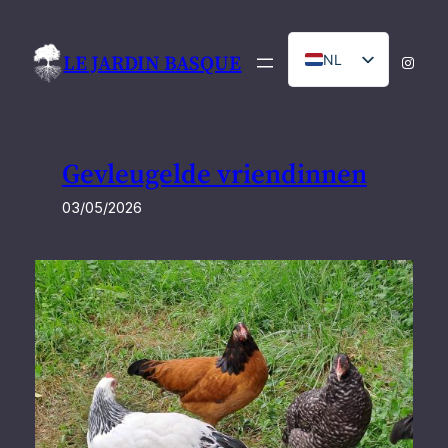
Ga
naar
LE JARDIN BASQUE
NL
Instag
de
inhoud
FR
Gevleugelde vriendinnen
03/05/2026