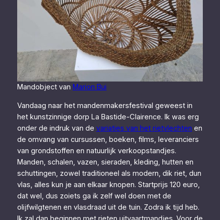
Mandobject van
Marion Bui
Vandaag naar het mandenmakersfestival geweest in
het kunstzinnige dorp La Bastide-Clairence. Ik was erg
onder de indruk van de
variaties van het rietvlechten
en
de omvang van cursussen, boeken, films, leveranciers
van grondstoffen en natuurlijk verkoopstandjes.
Manden, schalen, vazen, sieraden, kleding, hutten en
schuttingen, zowel traditioneel als modern, dik riet, dun
vlas, alles kun je aan elkaar knopen. Startprijs 120 euro,
dat wel, dus zoiets ga ik zelf wel doen met de
olijfwilgtenen en vlasdraad uit de tuin. Zodra ik tijd heb.
Ik zal dan beginnen met rieten uitvaartmandjes. Voor de