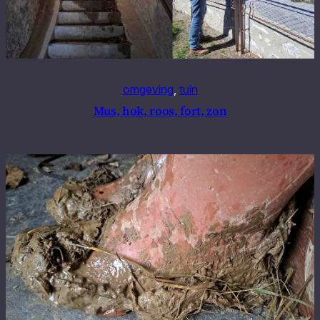
omgeving
, 
tuin
Mus, hok, roos, fort, zon