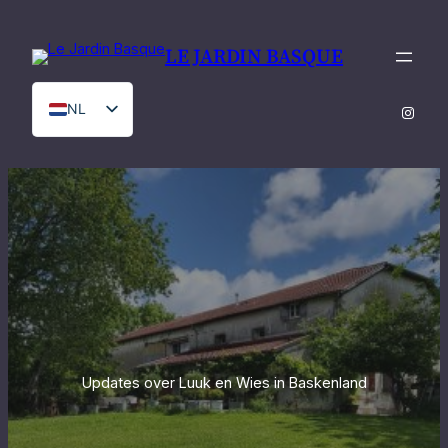
Ga
naar
LE JARDIN BASQUE
de
inhoud
NL
Instag
FR
Updates over Luuk en Wies in Baskenland